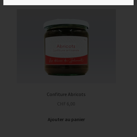
Confiture Abricots
CHF
6,00
Ajouter au panier