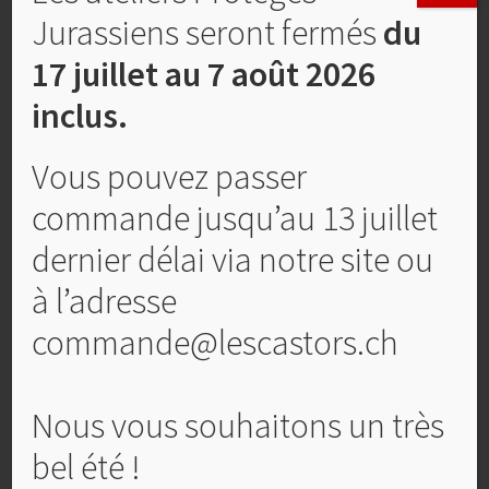
Jurassiens seront fermés
du
17 juillet au 7 août 2026
inclus.
Vous pouvez passer
commande jusqu’au 13 juillet
dernier délai via notre site ou
à l’adresse
Confiture Prunes
commande@lescastors.ch
CHF
6,00
Nous vous souhaitons un très
Ajouter au panier
bel été !