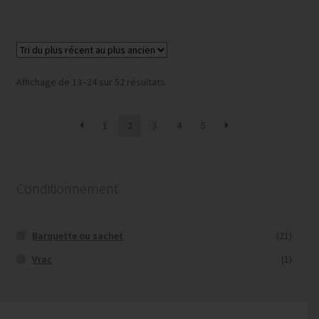
Trié
Affichage de 13–24 sur 52 résultats
du
plus
1
2
3
4
5
récent
au
plus
ancien
Conditionnement
Barquette ou sachet
(21)
Vrac
(1)