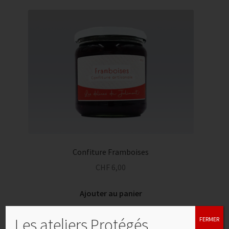
Confiture Framboises
CHF
6,00
Ajouter au panier
Les ateliers Protégés
FERMER