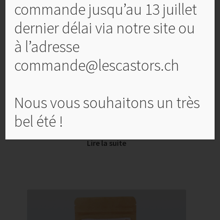
commande jusqu’au 13 juillet
dernier délai via notre site ou
à l’adresse
commande@lescastors.ch
Nous vous souhaitons un très
Sariette du jardin de Mont-Renaud 7 gr.
bel été !
CHF
3,00
Lire la suite