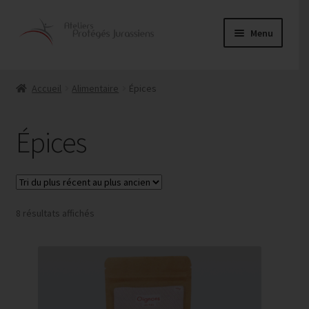
Aller
Aller
Menu
à
au
la
contenu
Ouvrir
Alimentaire
navigation
le
Accueil
Alimentaire
Épices
menu
Cuisine
enfant
Épices
Épices
Fruits séchés
Trié
8 résultats affichés
Pâtes fraîches
du
plus
Pâtes sèches
récent
au
Couture
plus
ancien