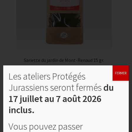
Sariette du jardin de Mont-Renaud 15 gr.
CHF
5,00
Les ateliers Protégés
FERMER
Lire la suite
Jurassiens seront fermés
du
17 juillet au 7 août 2026
inclus.
Vous pouvez passer