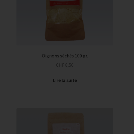
Entretien
Menuiserie
Ouvrir
Papeterie
le
menu
Service traiteur
Oignons séchés 100 gr.
enfant
CHF
8,50
Lire la suite