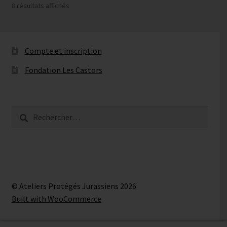
Trié
8 résultats affichés
du
plus
récent
au
Compte et inscription
plus
Fondation Les Castors
ancien
Rechercher :
© Ateliers Protégés Jurassiens 2026
Built with WooCommerce
.