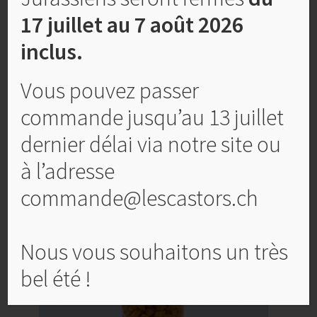
17 juillet au 7 août 2026
inclus.
Vous pouvez passer
Pâtes sèches Conchiglioni 250 gr
commande jusqu’au 13 juillet
CHF
3,50
dernier délai via notre site ou
Ajouter au panier
à l’adresse
commande@lescastors.ch
Nous vous souhaitons un très
bel été !