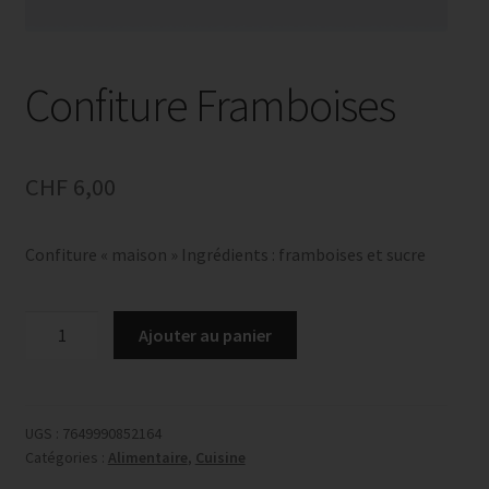
Confiture Framboises
CHF
6,00
Confiture « maison » Ingrédients : framboises et sucre
quantité
Ajouter au panier
de
Confiture
Framboises
UGS :
7649990852164
Catégories :
Alimentaire
,
Cuisine