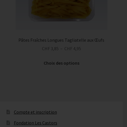
Pâtes Fraîches Longues Tagliatelle aux Œufs
Plage
CHF
3,85
–
CHF
4,95
de
Ce
prix :
Choix des options
produit
CHF 3,85
a
à
plusieurs
CHF 4,95
variations.
Les
options
peuvent
Compte et inscription
être
Fondation Les Castors
choisies