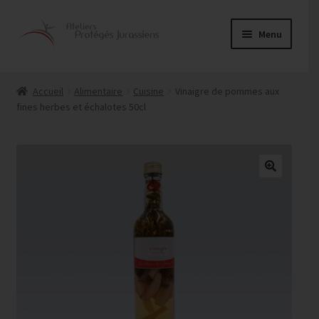
Aller
Aller
Menu
à
au
la
contenu
Ouvrir
Alimentaire
navigation
le
Accueil
Alimentaire
Cuisine
Vinaigre de pommes aux
menu
fines herbes et échalotes 50cl
Couture
enfant
Entretien
Menuiserie
Ouvrir
Papeterie
le
menu
Service traiteur
enfant