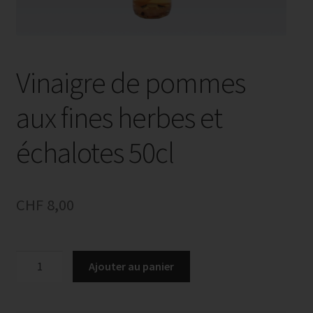
Vinaigre de pommes
aux fines herbes et
échalotes 50cl
CHF
8,00
quantité
Ajouter au panier
de
Vinaigre
de