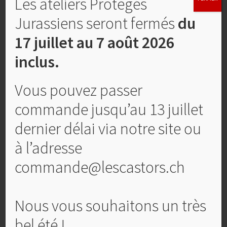
Les ateliers Protégés
Jurassiens seront fermés
du
17 juillet au 7 août 2026
inclus.
Vous pouvez passer
commande jusqu’au 13 juillet
Pâtes fraîches Epeautre Fusilli
dernier délai via notre site ou
Plage
CHF
5,30
–
CHF
6,80
à l’adresse
de
Ce
prix :
Choix des options
commande@lescastors.ch
produit
CHF 5,30
a
à
plusieurs
CHF 6,80
Nous vous souhaitons un très
variations.
Les
bel été !