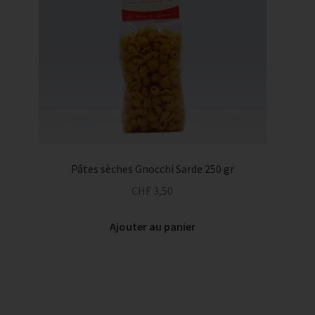
options
peuvent
être
choisies
sur
la
page
du
produit
Pâtes sèches Gnocchi Sarde 250 gr
CHF
3,50
Ajouter au panier