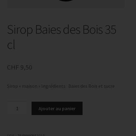
Sirop Baies des Bois 35
cl
CHF
9,50
Sirop « maison » Ingrédients : Baies des Bois et sucre
quantité
Ajouter au panier
de
Sirop
Baies
des
UGS :
7649990852218