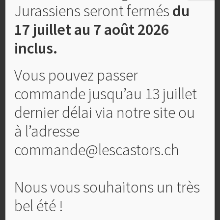
Jurassiens seront fermés
du
17 juillet au 7 août 2026
inclus.
Vous pouvez passer
Pâtes sèches Trecce 400 gr
commande jusqu’au 13 juillet
CHF
5,40
dernier délai via notre site ou
à l’adresse
Ajouter au panier
commande@lescastors.ch
Nous vous souhaitons un très
bel été !