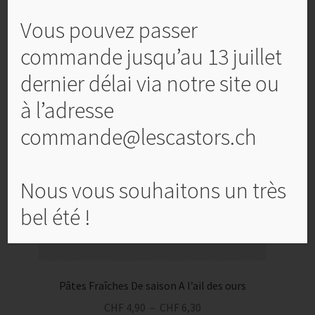
assurés par nos ateliers Protégés Jurassiens.
Vous pouvez passer
commande jusqu’au 13 juillet
Produits similaires
dernier délai via notre site ou
à l’adresse
commande@lescastors.ch
Nous vous souhaitons un très
bel été !
Pâtes Fraîches De saison A l’ail des ours
Plage
CHF
4,90
–
CHF
6,30