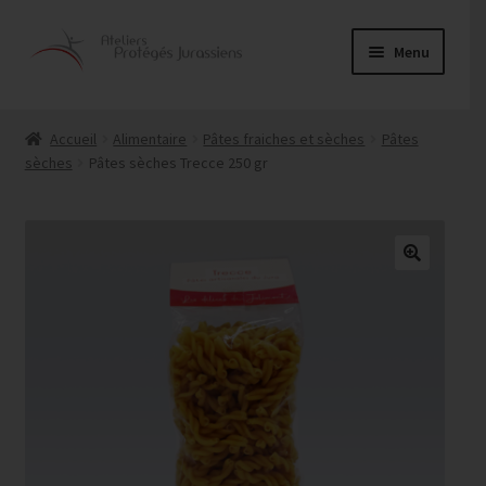
Aller
Aller
Menu
à
au
la
contenu
Ouvrir
Alimentaire
navigation
le
Accueil
Alimentaire
Pâtes fraiches et sèches
Pâtes
menu
sèches
Pâtes sèches Trecce 250 gr
Couture
enfant
Entretien
Menuiserie
Ouvrir
Papeterie
le
menu
Service traiteur
enfant