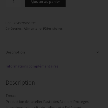
Ajouter au panier
de
Pâtes
sèches
Trecce
UGS :
7649990852522
Catégories :
Alimentaire
,
Pâtes sèches
250
gr
Description
Informations complémentaires
Description
Trecce
Production de l’atelier Pasta des Ateliers Protégés
Jurassiens, sur le site de Jolimont à Delémont.