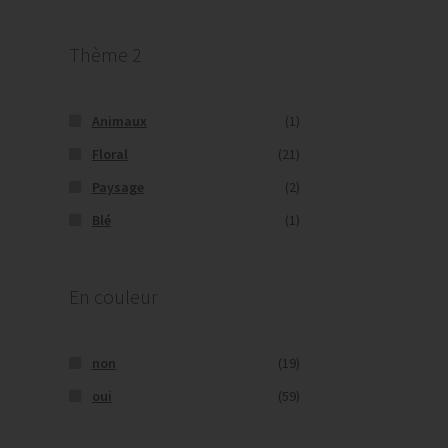
Thème 2
Animaux
(1)
Floral
(21)
Paysage
(2)
Blé
(1)
En couleur
non
(19)
oui
(59)