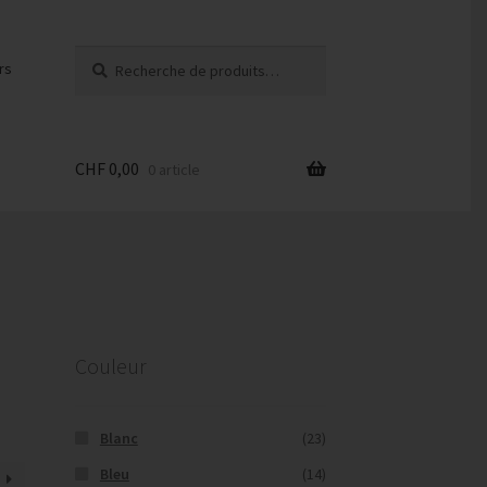
Recherche
Recherche
rs
pour :
CHF
0,00
0 article
Couleur
Blanc
(23)
Bleu
(14)