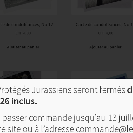
te de condoléances, No 12
Carte de condoléances, No 
CHF
4,00
CHF
4,00
Ajouter au panier
Ajouter au panier
 Protégés Jurassiens seront fermés
du
26 inclus.
passer commande jusqu’au 13 juille
tre site ou à l’adresse commande@l
rte de condoléances, No 7
Carte de condoléances, No 