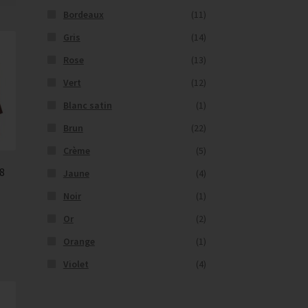
Bordeaux
(11)
Gris
(14)
Rose
(13)
Vert
(12)
Blanc satin
(1)
Brun
(22)
Crème
(5)
18
Jaune
(4)
Noir
(1)
Or
(2)
Orange
(1)
Violet
(4)