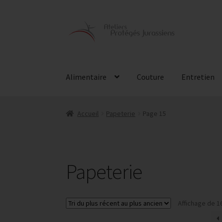
Aller
Aller
à
au
la
contenu
navigation
Alimentaire
Couture
Entretien
Accueil
Papeterie
Page 15
Papeterie
Affichage de 1