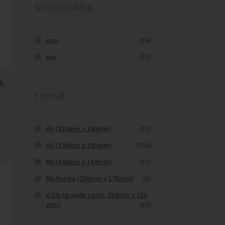
Scrapbooking
non
(89)
oui
(33)
15
Format
A5 (210mm x 148mm)
(81)
A6 (148mm x 105mm)
(156)
B6 (240mm x 169mm)
(11)
B6 Rondo (226mm x 175mm)
(1)
GQD (grande carré, 310mm x 155
mm)
(15)