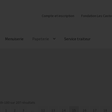
Compte et inscription
Fondation Les Casto
Menuiserie
Papeterie
Service traiteur
Trié
69–180 sur 207 résultats
du
1
2
3
…
12
13
14
15
16
17
18