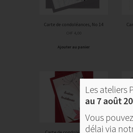
Carte de condoléances, No 14
Car
CHF
4,00
Ajouter au panier
Les ateliers
au 7 août 20
Vous pouvez 
délai via no
Carte de condoléances, No 8
Ca