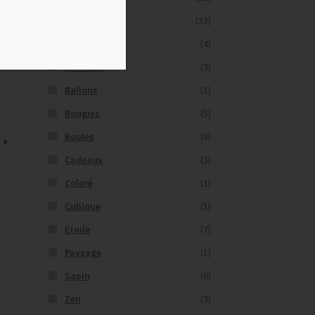
Nature
(33)
Amour
(4)
Animaux
(3)
Ballons
(1)
Bougies
(5)
Boules
(8)
Cadeaux
(3)
Coloré
(1)
Cubique
(1)
Etoile
(7)
Paysage
(1)
Sapin
(6)
Zen
(3)