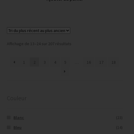
Trié
Affichage de 13–24 sur 207 résultats
du
plus
1
2
3
4
5
…
16
17
18
récent
au
plus
ancien
Couleur
Blanc
(23)
Bleu
(14)