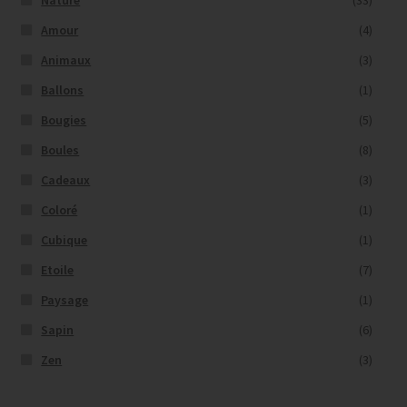
Nature
(33)
Amour
(4)
Animaux
(3)
Ballons
(1)
Bougies
(5)
Boules
(8)
Cadeaux
(3)
Coloré
(1)
Cubique
(1)
Etoile
(7)
Paysage
(1)
Sapin
(6)
Zen
(3)