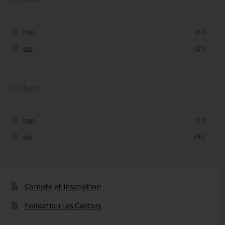
non
(64)
oui
(15)
Nature
non
(34)
oui
(45)
Compte et inscription
Fondation Les Castors