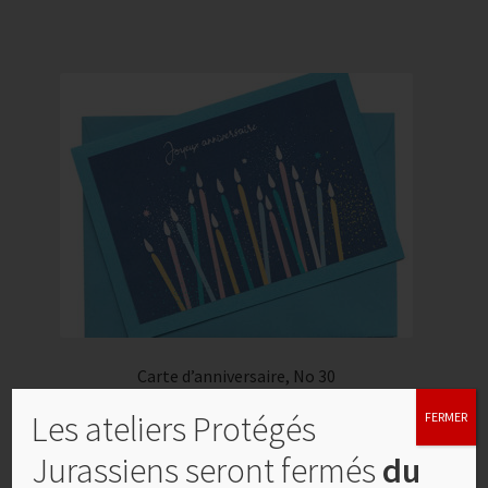
Carte d’anniversaire, No 30
CHF
4,00
Les ateliers Protégés
FERMER
Jurassiens seront fermés
du
Ajouter au panier