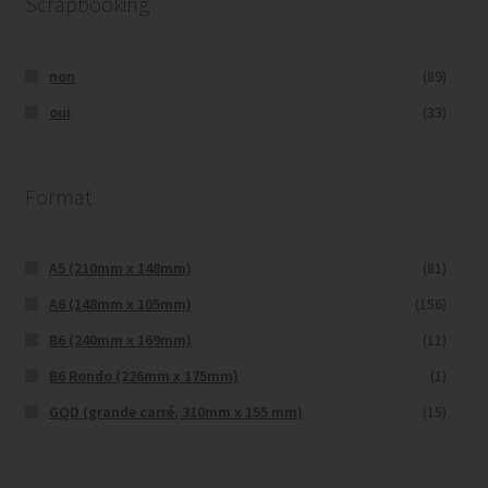
Scrapbooking
non
(89)
oui
(33)
Format
A5 (210mm x 148mm)
(81)
A6 (148mm x 105mm)
(156)
B6 (240mm x 169mm)
(11)
B6 Rondo (226mm x 175mm)
(1)
GQD (grande carré, 310mm x 155 mm)
(15)