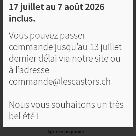
17 juillet au 7 août 2026
inclus.
Vous pouvez passer
commande jusqu’au 13 juillet
dernier délai via notre site ou
à l’adresse
commande@lescastors.ch
Nous vous souhaitons un très
Carte d’anniversaire, No 29
bel été !
CHF
4,00
Ajouter au panier