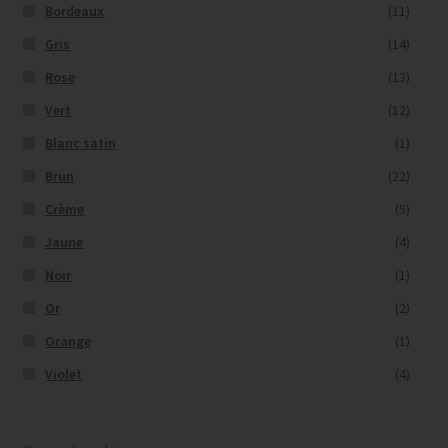
Bordeaux
(11)
Gris
(14)
Rose
(13)
Vert
(12)
Blanc satin
(1)
Brun
(22)
Crème
(5)
Jaune
(4)
Noir
(1)
Or
(2)
Orange
(1)
Violet
(4)