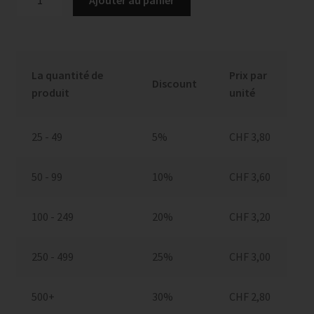
de
Carte
de
condoléances,
La quantité de
Prix par
No
Discount
produit
unité
18
25 - 49
5%
CHF
3,80
50 - 99
10%
CHF
3,60
100 - 249
20%
CHF
3,20
250 - 499
25%
CHF
3,00
500+
30%
CHF
2,80