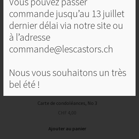
Vous pouvez passer
Produits similaires
commande jusqu’au 13 juillet
dernier délai via notre site ou
à l’adresse
commande@lescastors.ch
Nous vous souhaitons un très
bel été !
Carte de condoléances, No 3
CHF
4,00
Ajouter au panier