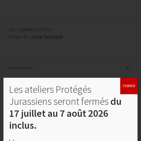
UGS :
7649990852379-13
Catégories :
Carte
,
Papeterie
Description
Informations complémentaires
Les ateliers Protégés
FERMER
Jurassiens seront fermés
du
Description
17 juillet au 7 août 2026
inclus.
Carte double, enveloppe et feuillet blanc