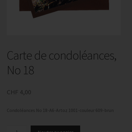
Carte de condoléances,
No 18
CHF
4,00
Condoléances No 18-A6-Artoz 1001-couleur 609-brun
quantité
Ajouter au panier