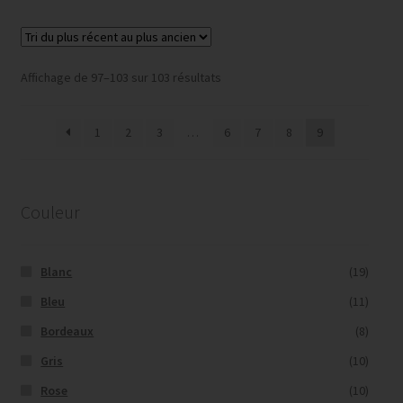
Trié
Affichage de 97–103 sur 103 résultats
du
plus
1
2
3
…
6
7
8
9
récent
au
plus
ancien
Couleur
Blanc
(19)
Bleu
(11)
Bordeaux
(8)
Gris
(10)
Rose
(10)