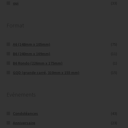
oui
(33)
Format
A6 (148mm x 105mm)
(75)
B6 (240mm x 169mm)
(11)
B6 Rondo (226mm x 175mm)
(1)
GQD (grande carré, 310mm x 155 mm)
(15)
Evénements
Condoléances
(43)
Anniversaire
(23)