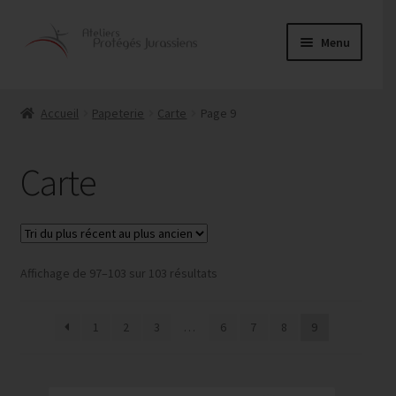
Aller
Aller
Menu
à
au
la
contenu
Ouvrir
Alimentaire
navigation
le
Accueil
Papeterie
Carte
Page 9
menu
Couture
enfant
Carte
Entretien
Menuiserie
Ouvrir
Trié
Affichage de 97–103 sur 103 résultats
Papeterie
du
le
plus
menu
Agendas
1
2
3
…
6
7
8
9
récent
enfant
au
Cartes
plus
ancien