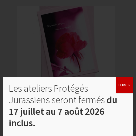
Les ateliers Protégés
FERMER
Carte de condoléances, No 3
Jurassiens seront fermés
du
CHF
4,00
17 juillet au 7 août 2026
Ajouter au panier
inclus.