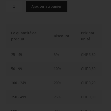
quantité
Ajouter au panier
de
Carte
de
condoléances,
La quantité de
Prix par
No
Discount
produit
unité
68
25 - 49
5%
CHF
3,80
50 - 99
10%
CHF
3,60
100 - 249
20%
CHF
3,20
250 - 499
25%
CHF
3,00
500+
30%
CHF
2,80