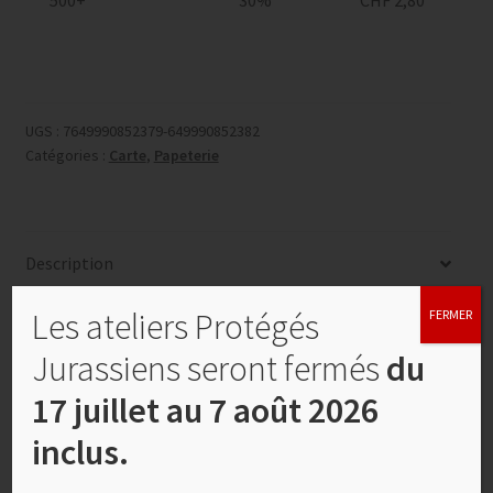
UGS :
7649990852379-649990852382
Catégories :
Carte
,
Papeterie
Description
Les ateliers Protégés
FERMER
Informations complémentaires
Jurassiens seront fermés
du
Description
17 juillet au 7 août 2026
inclus.
Carte double, enveloppe et feuillet blanc