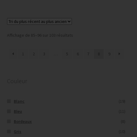
Trié
Affichage de 85–96 sur 103 résultats
du
plus
1
2
3
…
5
6
7
8
9
récent
au
plus
ancien
Couleur
Blanc
(19)
Bleu
(11)
Bordeaux
(8)
Gris
(10)