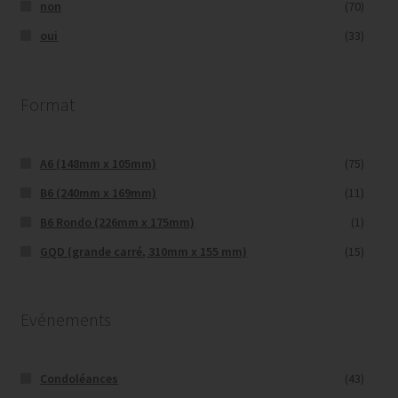
non
(70)
oui
(33)
Format
A6 (148mm x 105mm)
(75)
B6 (240mm x 169mm)
(11)
B6 Rondo (226mm x 175mm)
(1)
GQD (grande carré, 310mm x 155 mm)
(15)
Evénements
Condoléances
(43)