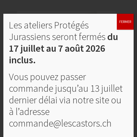
Les ateliers Protégés
FERMER
Jurassiens seront fermés
du
17 juillet au 7 août 2026
inclus.
Vous pouvez passer
commande jusqu’au 13 juillet
Carte de condoléances, No 16
dernier délai via notre site ou
CHF
4,00
à l’adresse
commande@lescastors.ch
Ajouter au panier