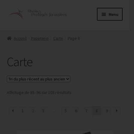
Aller
Aller
Menu
à
au
la
contenu
Ouvrir
Alimentaire
navigation
le
Accueil
Papeterie
Carte
Page 8
menu
Couture
enfant
Carte
Entretien
Menuiserie
Ouvrir
Trié
Affichage de 85–96 sur 103 résultats
Papeterie
du
le
plus
menu
Agendas
1
2
3
…
5
6
7
8
9
récent
enfant
au
Cartes
plus
ancien