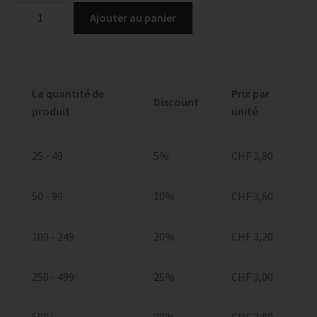
quantité
Ajouter au panier
de
Carte
d'anniversaire,
No
La quantité de
Prix par
33
Discount
produit
unité
25 - 49
5%
CHF
3,80
50 - 99
10%
CHF
3,60
100 - 249
20%
CHF
3,20
250 - 499
25%
CHF
3,00
500+
30%
CHF
2,80