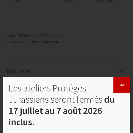
UGS :
7649990852379-37-1-1-1-3
Catégories :
Carte
,
Papeterie
Description
Les ateliers Protégés
FERMER
Informations complémentaires
Jurassiens seront fermés
du
Description
17 juillet au 7 août 2026
inclus.
Carte double, enveloppe et feuillet blanc