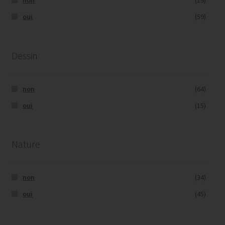
non
(19)
oui
(59)
Dessin
non
(64)
oui
(15)
Nature
non
(34)
oui
(45)