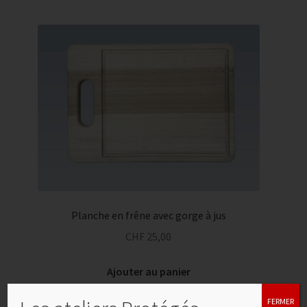
Planche en frêne avec gorge à jus
CHF
25,00
Ajouter au panier
FERMER