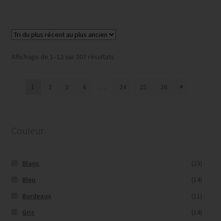
Trié
Affichage de 1–12 sur 307 résultats
du
plus
1
2
3
4
…
24
25
26
récent
au
plus
ancien
Couleur
Blanc
(23)
Bleu
(14)
Bordeaux
(11)
Gris
(14)