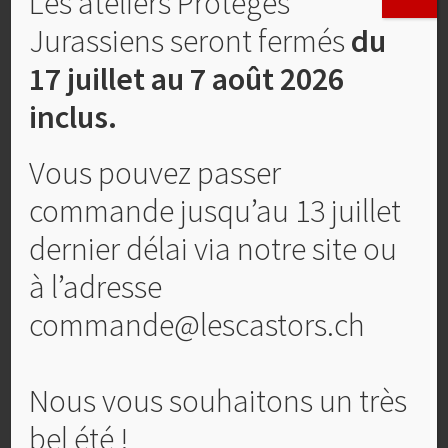
Les ateliers Protégés
Jurassiens seront fermés
du
17 juillet au 7 août 2026
inclus.
Vous pouvez passer
commande jusqu’au 13 juillet
dernier délai via notre site ou
à l’adresse
commande@lescastors.ch
Planche en hêtre étuvé
CHF
11,00
Nous vous souhaitons un très
Ajouter au panier
bel été !