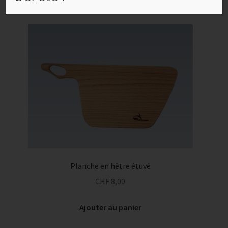
Planche en hêtre étuvé
CHF
8,00
Ajouter au panier