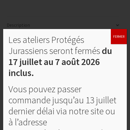
Description
Les ateliers Protégés
FERMER
Description
Jurassiens seront fermés
du
17 juillet au 7 août 2026
Tablier japonais à grande poche
inclus.
Ce tablier croisé dans le dos allie confort, esthétique et
fonctionnalité. Confectionné en coton, il est doté d’une
Vous pouvez passer
grande poche transversale, idéale pour garder à portée
de main ustensiles, ou outils du quotidien. Son enfilage
commande jusqu’au 13 juillet
facile sans attaches et sa coupe ample en font un
dernier délai via notre site ou
compagnon parfait, aussi bien en cuisine qu’en atelier.
Format 92 x 74 cm.
à l’adresse