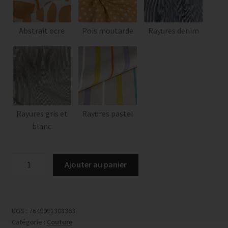
Abstrait ocre
Pois moutarde
Rayures denim
Rayures gris et
Rayures pastel
blanc
quantité
Ajouter au panier
de
Tablier
japonais
UGS :
7649991308363
Catégorie :
Couture