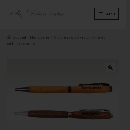
Aller
Aller
Menu
à
au
la
contenu
Ouvrir
Alimentaire
navigation
le
Accueil
Menuiserie
Stylo en bois avec gravure et
menu
emballage boite
Couture
enfant
Entretien
Menuiserie
Ouvrir
Papeterie
le
menu
Service traiteur
enfant