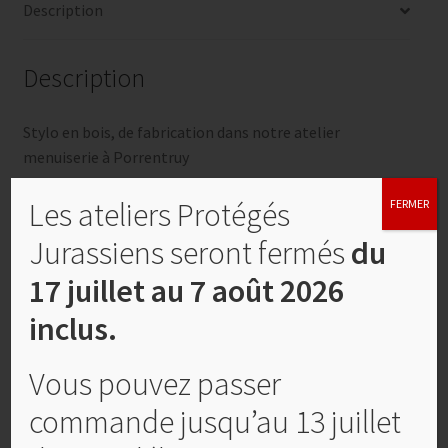
Description
boite
Description
Stylo en bois, de fabrication dans notre atelier
menuiserie à Porrentruy
Bois régional, sapin, hêtre, frêne. Nous faire la demande
Les ateliers Protégés
FERMER
par email pour le gravage sur une série, pour un logo à
Jurassiens seront fermés
du
contact@apj.ch
17 juillet au 7 août 2026
Produits similaires
inclus.
Vous pouvez passer
commande jusqu’au 13 juillet