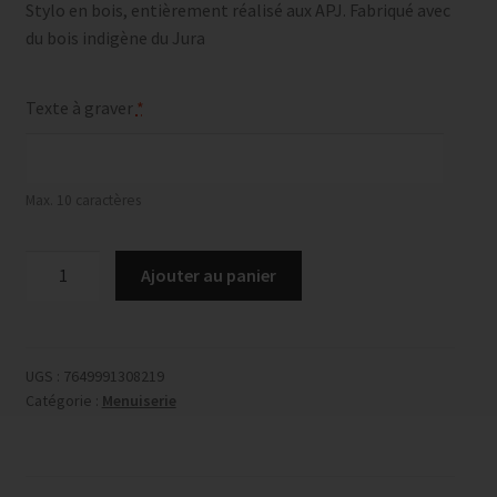
Stylo en bois, entièrement réalisé aux APJ. Fabriqué avec
du bois indigène du Jura
Texte à graver
*
Max. 10 caractères
quantité
Ajouter au panier
de
Stylo
en
bois
UGS :
7649991308219
Catégorie :
Menuiserie
avec
gravure
et
emballage