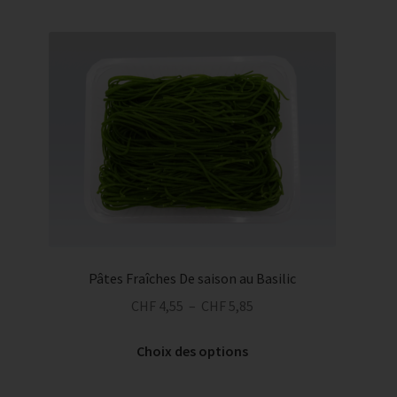
plusieurs
CHF 6,30
variations.
Les
options
peuvent
être
choisies
sur
la
page
du
produit
Pâtes Fraîches De saison au Basilic
Plage
CHF
4,55
–
CHF
5,85
de
Ce
prix :
Choix des options
produit
CHF 4,55
a
à