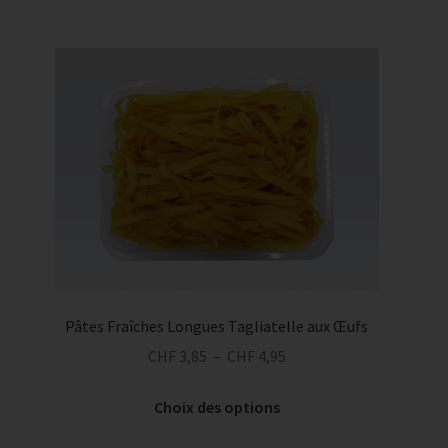
plusieurs
variations.
Les
options
peuvent
être
choisies
sur
la
page
du
produit
Pâtes Fraîches Longues Tagliatelle aux Œufs
Plage
CHF
3,85
–
CHF
4,95
de
Ce
prix :
Choix des options
produit
CHF 3,85
a