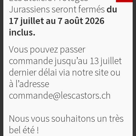
Jurassiens seront fermés
du
17 juillet au 7 août 2026
inclus.
Vous pouvez passer
commande jusqu’au 13 juillet
dernier délai via notre site ou
à l’adresse
Pâtes sèches Fusilli Rustici 250 gr
commande@lescastors.ch
CHF
3,50
Nous vous souhaitons un très
Ajouter au panier
bel été !