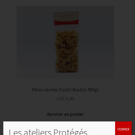
Pâtes sèches Fusilli Rustici 400gr
CHF
5,40
Ajouter au panier
Les ateliers Protégés
FERMER