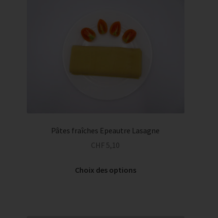
Pâtes fraîches Epeautre Lasagne
CHF
5,10
Ce
Choix des options
produit
a
plusieurs
variations.