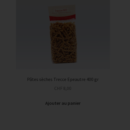
Les
options
peuvent
être
choisies
sur
la
page
du
produit
Pâtes sèches Trecce Epeautre 400 gr
CHF
8,00
Ajouter au panier