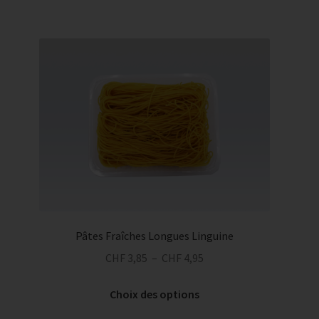
à
plusieurs
CHF 4,95
variations.
Les
options
peuvent
être
choisies
sur
la
page
du
produit
Pâtes Fraîches Longues Linguine
Plage
CHF
3,85
–
CHF
4,95
de
Ce
prix :
Choix des options
produit
CHF 3,85