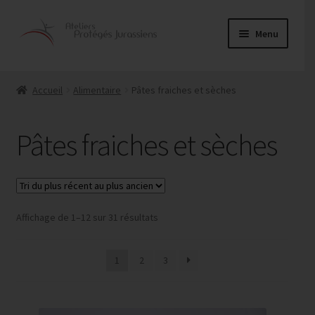
Aller
Aller
Menu
à
au
la
contenu
Ouvrir
Alimentaire
navigation
le
Accueil
Alimentaire
Pâtes fraiches et sèches
menu
Couture
enfant
Pâtes fraiches et sèches
Entretien
Menuiserie
Ouvrir
Trié
Affichage de 1–12 sur 31 résultats
Papeterie
du
le
plus
menu
Service traiteur
1
2
3
récent
enfant
au
plus
ancien