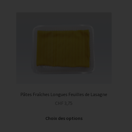
plusieurs
CHF 5,85
variations.
Les
options
peuvent
être
choisies
sur
la
page
du
produit
Pâtes Fraîches Longues Feuilles de Lasagne
CHF
3,75
Ce
Choix des options
produit
a