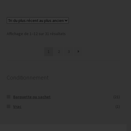
a
à
plusieurs
CHF 4,95
variations.
Les
options
Trié
Affichage de 1–12 sur 31 résultats
peuvent
du
être
plus
1
2
3
choisies
récent
au
sur
plus
la
ancien
page
Conditionnement
du
produit
Barquette ou sachet
(21)
Vrac
(1)