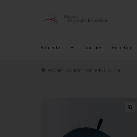
Aller
Aller
à
au
la
contenu
navigation
Alimentaire
Couture
Entretien
Accueil
Couture
Mobile musical lune