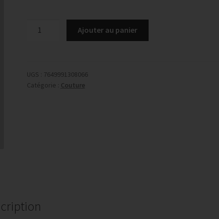
quantité
Ajouter au panier
de
Mobile
musical
lune
UGS :
7649991308066
Catégorie :
Couture
cription