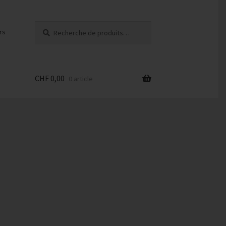
Recherche
Recherche
rs
pour :
CHF
0,00
0 article