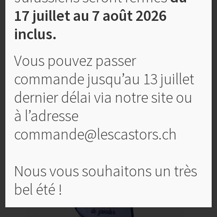
absorbante et hygiénique. L’intérieur de la capuche est
17 juillet au 7 août 2026
également en éponge tandis que l’extérieur est en toile
inclus.
de coton à motifs.
Un biais assorti souligne le contour du linge à capuche.
Vous pouvez passer
Entretien : Lavage à 40° – sèche-linge à basse
commande jusqu’au 13 juillet
température
Eponge de coton certifiée Ecocert et Gots
dernier délai via notre site ou
à l’adresse
Produits similaires
commande@lescastors.ch
Nous vous souhaitons un très
bel été !