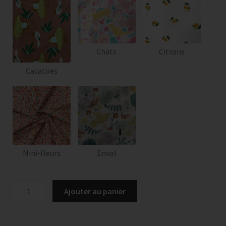
Chats
Citrons
Cacatoes
Mini-fleurs
Envol
quantité
Ajouter au panier
de
Linge
à