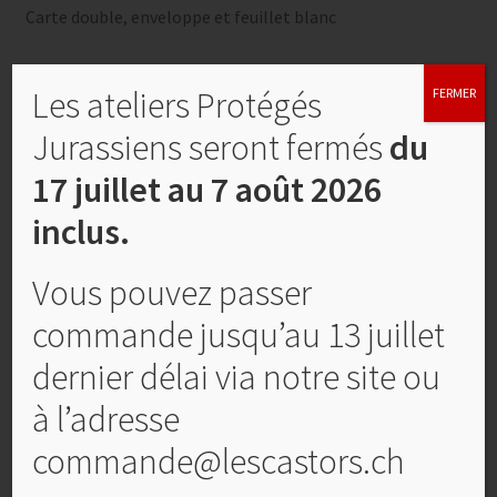
Carte double, enveloppe et feuillet blanc
Produits similaires
Les ateliers Protégés
FERMER
Jurassiens seront fermés
du
17 juillet au 7 août 2026
inclus.
Vous pouvez passer
commande jusqu’au 13 juillet
dernier délai via notre site ou
à l’adresse
Agenda N° 00 personnalisé
commande@lescastors.ch
Plage
CHF
25,00
–
CHF
30,00