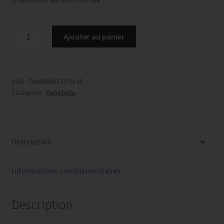
quantité
Ajouter au panier
de
Carte
de
condoléances,
UGS :
7649990852379-25
Catégorie :
Papeterie
No
35
Description
Informations complémentaires
Description