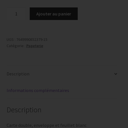
quantité
Ajouter au panier
de
Carte
de
condoléances,
UGS :
7649990852379-15
Catégorie :
Papeterie
No
22
Description
Informations complémentaires
Description
Carte double, enveloppe et feuillet blanc