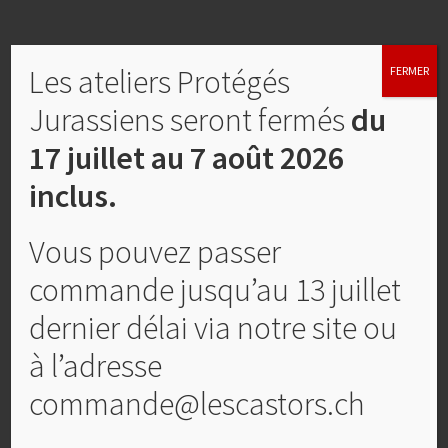
Produits similaires
Les ateliers Protégés
FERMER
Jurassiens seront fermés
du
17 juillet au 7 août 2026
inclus.
Vous pouvez passer
commande jusqu’au 13 juillet
dernier délai via notre site ou
à l’adresse
Agenda annuel
commande@lescastors.ch
CHF
20,00