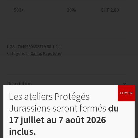
500+
30%
CHF
2,80
UGS :
7649990852379-58-1-1-1
Catégories :
Carte
,
Papeterie
Description
Les ateliers Protégés
FERMER
Informations complémentaires
Jurassiens seront fermés
du
17 juillet au 7 août 2026
Description
inclus.