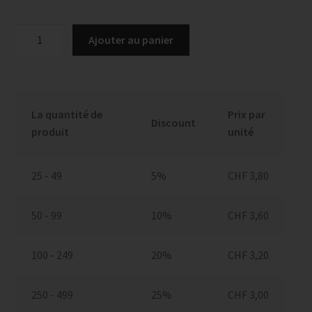
quantité
Ajouter au panier
de
Sans
texte,
No
La quantité de
Prix par
20
Discount
produit
unité
25 - 49
5%
CHF
3,80
50 - 99
10%
CHF
3,60
100 - 249
20%
CHF
3,20
250 - 499
25%
CHF
3,00