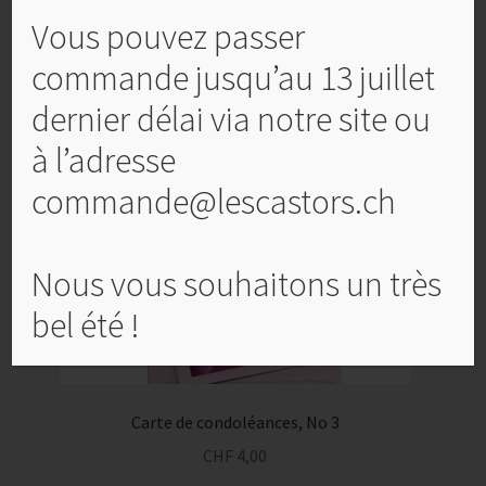
Carte double, enveloppe et feuillet blanc
Vous pouvez passer
commande jusqu’au 13 juillet
Produits similaires
dernier délai via notre site ou
à l’adresse
commande@lescastors.ch
Nous vous souhaitons un très
bel été !
Carte de condoléances, No 3
CHF
4,00