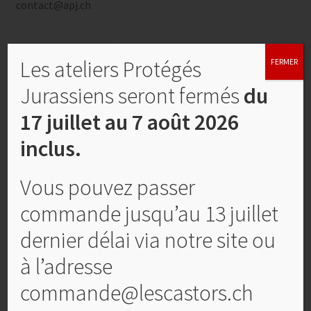
contact@apj.ch
Produits similaires
Les ateliers Protégés
FERMER
Jurassiens seront fermés
du
17 juillet au 7 août 2026
inclus.
Vous pouvez passer
commande jusqu’au 13 juillet
dernier délai via notre site ou
à l’adresse
Planche en frêne
commande@lescastors.ch
CHF
17,00