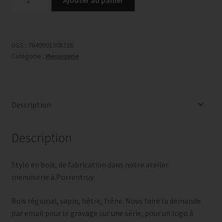
de
Stylo
en
bois
UGS :
7649991308226
Catégorie :
Menuiserie
avec
emballage,
tube
transparent
Description
Description
Stylo en bois, de fabrication dans notre atelier
menuiserie à Porrentruy
Bois régional, sapin, hêtre, frêne. Nous faire la demande
par email pour le gravage sur une série, pour un logo à