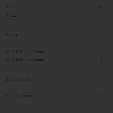
non
(11)
oui
(3)
Format
A6 (148mm x 105mm)
(7)
B6 (240mm x 169mm)
(3)
Evénements
Condoléances
(10)