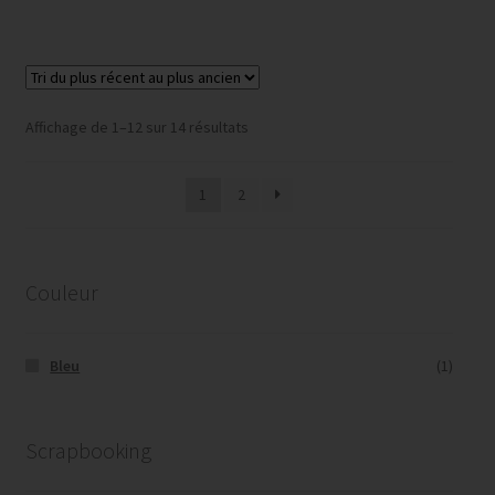
Trié
Affichage de 1–12 sur 14 résultats
du
plus
1
2
récent
au
plus
ancien
Couleur
Bleu
(1)
Scrapbooking