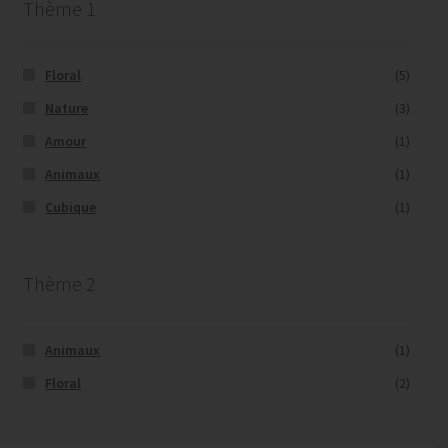
Thème 1
Floral
(5)
Nature
(3)
Amour
(1)
Animaux
(1)
Cubique
(1)
Thème 2
Animaux
(1)
Floral
(2)