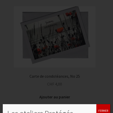
Carte de condoléances, No 25
CHF
4,00
Ajouter au panier
FERMER