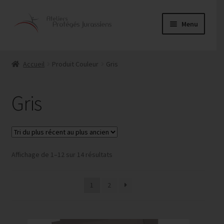
Aller
Aller
Menu
à
au
la
contenu
Ouvrir
Alimentaire
navigation
le
Accueil
Produit Couleur
Gris
menu
Couture
enfant
Gris
Entretien
Menuiserie
Ouvrir
Trié
Affichage de 1–12 sur 14 résultats
Papeterie
du
le
plus
menu
Service traiteur
1
2
récent
enfant
au
plus
ancien