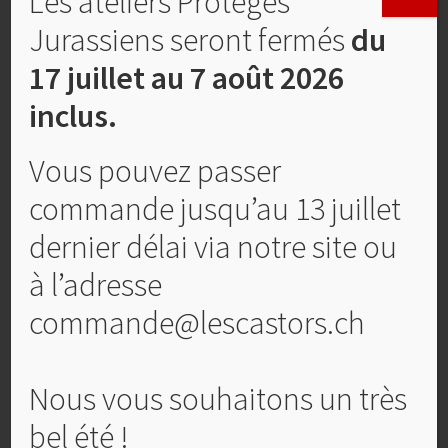
Les ateliers Protégés
Jurassiens seront fermés
du
17 juillet au 7 août 2026
inclus.
Vous pouvez passer
commande jusqu’au 13 juillet
dernier délai via notre site ou
à l’adresse
Carte de condoléances, No 14
commande@lescastors.ch
CHF
4,00
Nous vous souhaitons un très
Ajouter au panier
bel été !