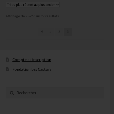
Trié
Affichage de 25–27 sur 27 résultats
du
plus
1
2
3
récent
au
plus
ancien
Compte et inscription
Fondation Les Castors
Rechercher :