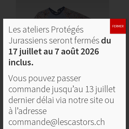
Les ateliers Protégés
FERMER
Jurassiens seront fermés
du
17 juillet au 7 août 2026
inclus.
Vous pouvez passer
Bavette à manches garçon
commande jusqu’au 13 juillet
CHF
16,00
dernier délai via notre site ou
Select options
à l’adresse
commande@lescastors.ch